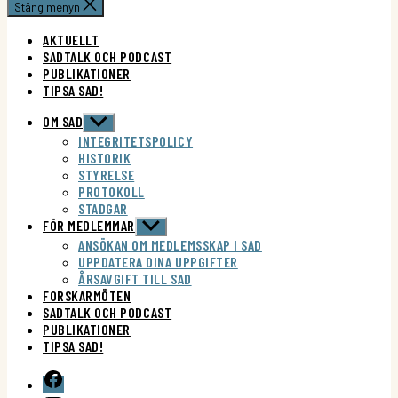
Stäng menyn
AKTUELLT
SADTALK OCH PODCAST
PUBLIKATIONER
TIPSA SAD!
OM SAD
Visa
undermeny
INTEGRITETSPOLICY
HISTORIK
STYRELSE
PROTOKOLL
Nödvändiga
STADGAR
Dessa kakor
FÖR MEDLEMMAR
Visa
går inte att
undermeny
ANSÖKAN OM MEDLEMSSKAP I SAD
välja bort.
UPPDATERA DINA UPPGIFTER
De behövs
ÅRSAVGIFT TILL SAD
för att
FORSKARMÖTEN
hemsidan
SADTALK OCH PODCAST
över huvud
PUBLIKATIONER
taget ska
TIPSA SAD!
fungera.
Facebook
grupp