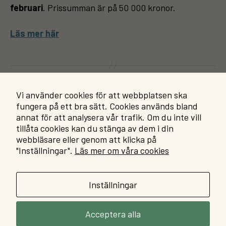
februari
. Prissumman är på 50 000 kronor.
Läs mer här
←
10 Th Nordic Opioid Symposium
Vi använder cookies för att webbplatsen ska
→
Systembolagets alkoholforskningsråd
fungera på ett bra sätt. Cookies används bland
annat för att analysera vår trafik. Om du inte vill
tillåta cookies kan du stänga av dem i din
webbläsare eller genom att klicka på
"Inställningar".
Läs mer om våra cookies
Integritetspolicy
Facebook
You
Om kakor (cookies) på
grupp
kana
sadforskning.se
Inställningar
Acceptera alla
© 2026
SAD
Upp
↑