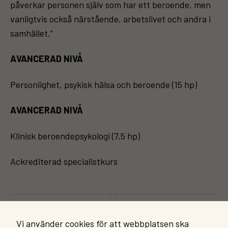
påverkar personen själv som har ett beroende, men
vanligtvis också närstående, arbetslivet och andra i
samhället.”
AVANCERAD NIVÅ
Personlighet, psykisk hälsa och beroende (15 hp)
AVANCERAD NIVÅ
Klinisk beroendepsykologi (7,5 hp)
Ackrediterad specialistkurs
←
Forskarmötet SAD2022
Vi använder cookies för att webbplatsen ska