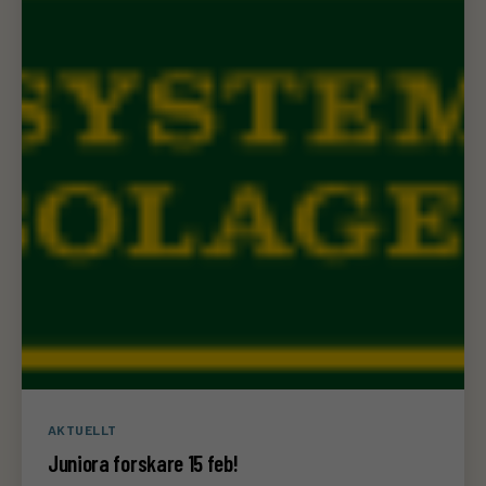
Kategorier
AKTUELLT
Juniora forskare 15 feb!