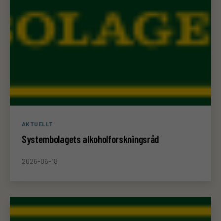
Kategorier
AKTUELLT
Systembolagets alkoholforskningsråd
2026-06-18