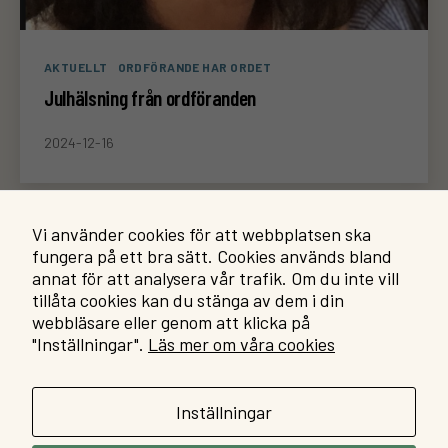
Kategorier
AKTUELLT
ORDFÖRANDE HAR ORDET
Julhälsning från ordföranden
2024-12-16
Sidnumrering
Vi använder cookies för att webbplatsen ska
…
1
2
8
Tidigare
→
fungera på ett bra sätt. Cookies används bland
för
annat för att analysera vår trafik. Om du inte vill
tillåta cookies kan du stänga av dem i din
inlägg
webbläsare eller genom att klicka på
N
"Inställningar".
Läs mer om våra cookies
Integritetspolicy
ö
Facebook
You
Om kakor (cookies) på
d
grupp
kana
sadforskning.se
v
Inställningar
ä